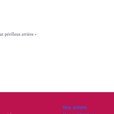
t périlleux arrière »
Nos actions