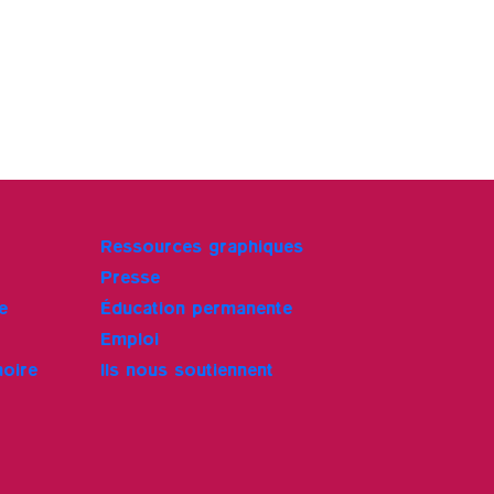
Ressources graphiques
Presse
e
Éducation permanente
Emploi
moire
Ils nous soutiennent