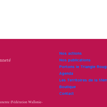
Nos actions
enneté
Nos publications
Portons le Triangle Roug
Agenda
Les Territoires de la Mé
Boutique
Contact
nente (Fédération Wallonie-